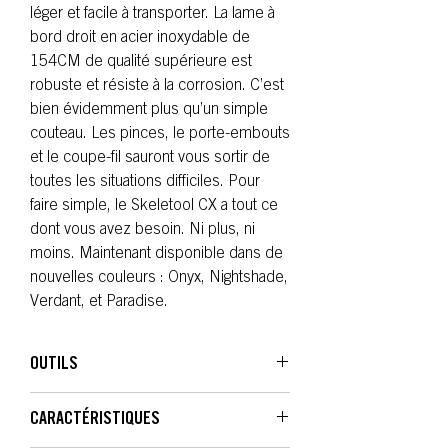
léger et facile à transporter. La lame à
bord droit en acier inoxydable de
154CM de qualité supérieure est
robuste et résiste à la corrosion. C’est
bien évidemment plus qu’un simple
couteau. Les pinces, le porte-embouts
et le coupe-fil sauront vous sortir de
toutes les situations difficiles. Pour
faire simple, le Skeletool CX a tout ce
dont vous avez besoin. Ni plus, ni
moins. Maintenant disponible dans de
nouvelles couleurs : Onyx, Nightshade,
Verdant, et Paradise.
OUTILS
01 Pince à bec effilé
CARACTÉRISTIQUES
02 Pince standard
03 Pince coupe-fil